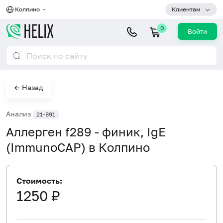
Колпино
Клиентам
0
Войти
← Назад
Анализ
21-891
Аллерген f289 - финик, IgE
(ImmunoCAP) в Колпино
Стоимость:
1250 ₽