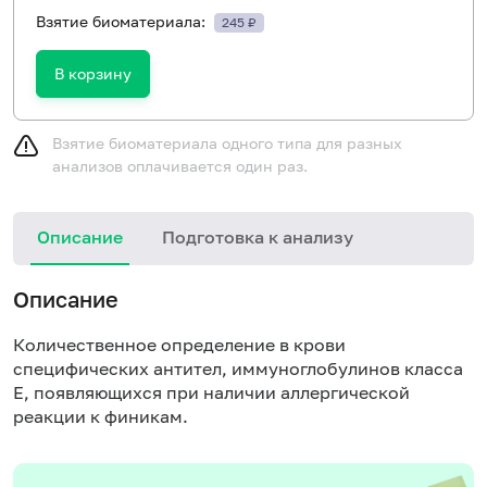
Взятие биоматериала:
245 ₽
В корзину
Взятие биоматериала одного типа для разных
анализов оплачивается один раз.
Описание
Подготовка к анализу
Н
Описание
Количественное определение в крови
специфических антител, иммуноглобулинов класса
E, появляющихся при наличии аллергической
реакции к финикам.