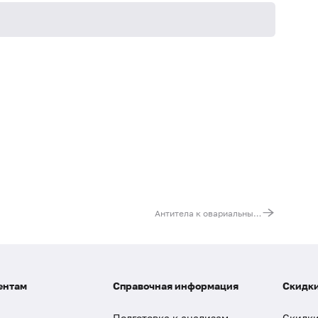
Антитела к овариальным (текальным) антигенам
ентам
Справочная информация
Скидки
Подготовка к анализам
Скидки