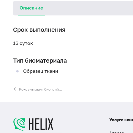
Описание
Срок выполнения
16 суток
Тип биоматериала
Образец ткани
Консультация биопсийного (операционного) материала любой группы сложности (второе мнение – пересмотр гистологических препаратов 11 и более стекол)
Услуги кли
Адреса