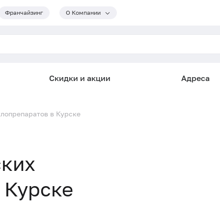
Франчайзинг
О Компании
Скидки и акции
Адреса
клопрепаратов в Курске
ских
 Курске