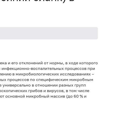
Иск
Ре
ка и его отклонений от нормы, в ходе которого
час
и инфекционно-воспалительных процессов при
лению в микробиологических исследованиях –
Не 
ьных процессов по специфическим микробным
Иск
 универсально в отношении разных групп
сб
оскопических грибов и вирусов, в том числе
Иск
ют основной микробный массив (до 60 % и
(п
(бе
сер