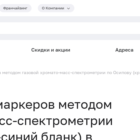
Франчайзинг
О Компании
Скидки и акции
Адреса
 методом газовой хромато-масс-спектрометрии по Осипову (кр
маркеров методом
асс-спектрометрии
синий бланк) в