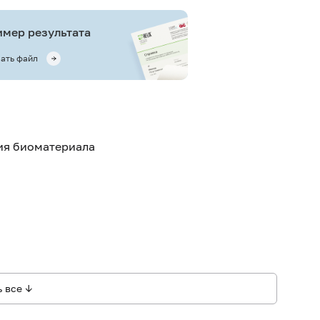
Во
мер результата
Сб
со
ать файл
кон
ис
тия биоматериала
 все ↓