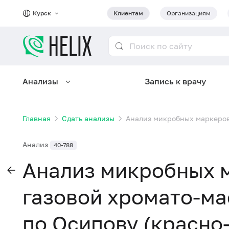
Курск
Клиентам
Организациям
Анализы
Запись к врачу
Главная
Сдать анализы
Анализ микробных маркеров
Анализ
40-788
Анализ микробных 
газовой хромато-м
по Осипову (красно-