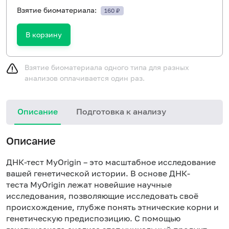
Взятие биоматериала:
160 ₽
В корзину
Взятие биоматериала одного типа для разных
анализов оплачивается один раз.
Описание
Подготовка к анализу
З
Описание
з
ДНК-тест MyOrigin – это масштабное исследование
вашей генетической истории.
В основе ДНК-
теста MyOrigin лежат новейшие научные
исследования, позволяющие исследовать своё
происхождение, глубже понять этнические корни и
генетическую предиспозицию. С помощью