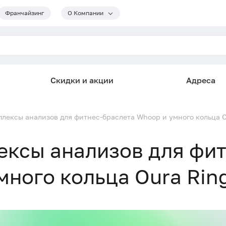
Франчайзинг
О Компании
Скидки и акции
Адреса
плексы анализов для фитнес-браслета Whoop и умного кольца O
ексы анализов для фит
много кольца Oura Rin