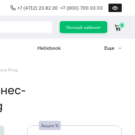
+7 (4712) 23 82 20
+7 (800) 700 03 03
0
Личный кабинет
Helixbook
Еще
ura Ring
нес-
g
Акция
%