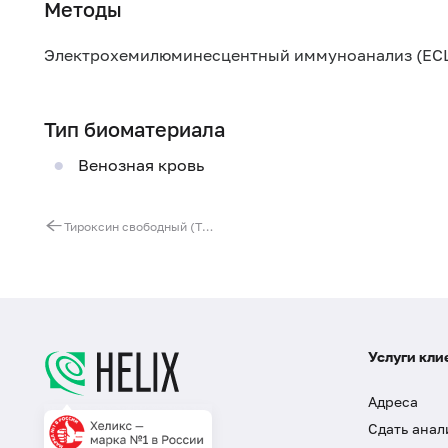
Методы
Электрохемилюминесцентный иммуноанализ (ECL
Тип биоматериала
Венозная кровь
Тироксин свободный (Т4 свободный)
Услуги кли
Адреса
Сдать анал