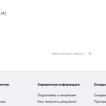
IA)
Тиреотропный гормон (ТТГ)
ентам
Справочная информация
Скидки
Подготовка к анализам
Скидки
изы
Как получить результат
Програ