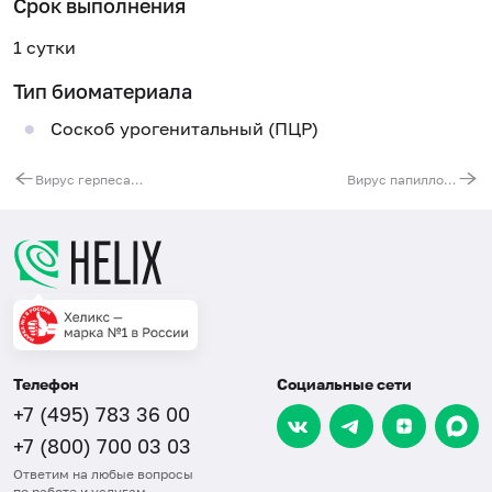
Срок выполнения
1 сутки
Тип биоматериала
Соскоб урогенитальный (ПЦР)
Вирус герпеса человека 6-го типа (Human Herpes Virus 6), ДНК [реал-тайм ПЦР], количественно
Вирус папилломы человека (Human Papillomavirus) высокого канцерогенного риска (16, 18, 31, 33, 35, 39, 45, 51, 52, 56, 58, 59, 66, 68 типы), ДНК количественно, скрининг с определением возможности интеграции вируса в геном [реал-тайм ПЦР]
Телефон
Социальные сети
+7 (495) 783 36 00
+7 (800) 700 03 03
Ответим на любые вопросы
по работе и услугам