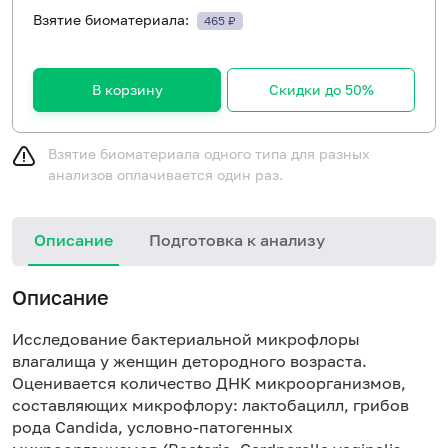
Взятие биоматериала:
465 ₽
В корзину
Скидки до 50%
Взятие биоматериала одного типа для разных
анализов оплачивается один раз.
Описание
Подготовка к анализу
Ж
Описание
у
р
Исследование бактериальной микрофлоры
ч
влагалища у женщин детородного возраста.
Оценивается количество ДНК микроорганизмов,
составляющих микрофлору: лактобацилл, грибов
рода Candida, условно-патогенных