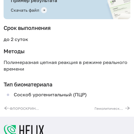
Пример результата
Скачать файл
Срок выполнения
до 2 суток
Методы
Полимеразная цепная реакция в режиме реального
времени
Тип биоматериала
Соскоб урогенитальный (ПЦР)
ФЛОРОСКРИН - комплексное исследование с выявлением гонококка, хламидий, микоплазм и трихомонад (NCMT)
Гемолитический стрептококк группы В (Streptococcus agalactiae), ДНК [реал-тайм ПЦР]