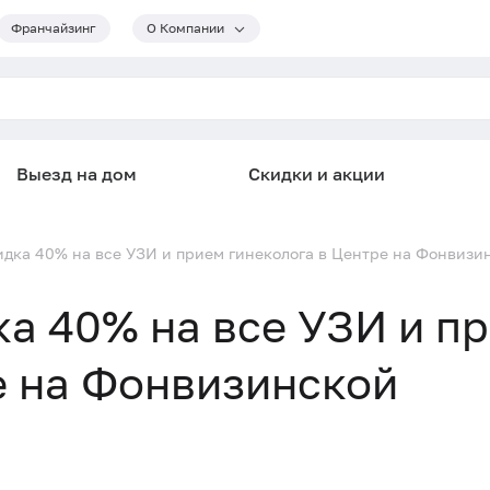
Франчайзинг
О Компании
Выезд на дом
Скидки и акции
кидка 40% на все УЗИ и прием гинеколога в Центре на Фонвизи
ка 40% на все УЗИ и п
е на Фонвизинской