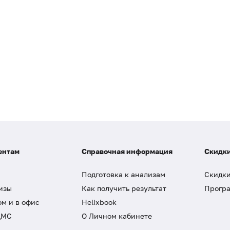
ентам
Справочная информация
Скидки
Подготовка к анализам
Скидки
изы
Как получить результат
Програ
ом и в офис
Helixbook
ДМС
О Личном кабинете