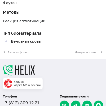
4 суток
Методы
Реакция агглютинации
Тип биоматериала
Венозная кровь
Антифосфолипидные антитела, IgG/IgM (иммуноблот)
Иммунологический тест определения моноспецифических агглютининов при гемолитических анемиях (прямая проба Кумбса)
Телефон
Социальные сети
+7 (812) 309 12 21