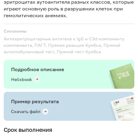
эритроцитах аутоантитела разных классов, которые
играют основную роль в разрушении клеток при
гемолитических анемиях.
Синонимы
Антиэритроцитарные антитела к IgG и C3d-компоненту
комплемента, ПАГТ, Прямая реакция Кумбса, Прямой
антиглобулиновый тест, Прямой тест Кумбса
Подробное описание
Helixbook
Пример результата
Скачать файл
Срок выполнения