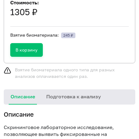
Стоимость:
1305 ₽
Взятие биоматериала:
245 ₽
В корзину
Взятие биоматериала одного типа для разных
анализов оплачивается один раз.
Описание
Подготовка к анализу
Н
Описание
Скрининговое лабораторное исследование,
позволяющее выявить фиксированные на