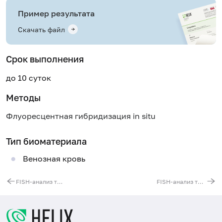
Пример результата
Скачать файл
Срок выполнения
до 10 суток
Методы
Флуоресцентная гибридизация in situ
Тип биоматериала
Венозная кровь
FISH-анализ транслокации t(11;14)(q13;q32)
FISH-анализ транслокации t(14;16)(IGH/MAFB)