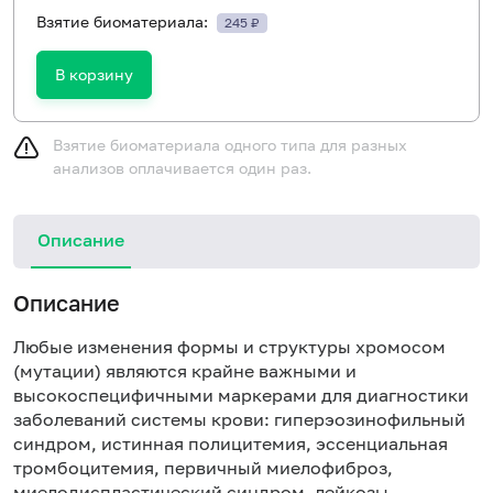
Взятие биоматериала:
245 ₽
В корзину
Взятие биоматериала одного типа для разных
анализов оплачивается один раз.
Описание
Описание
Любые изменения формы и структуры хромосом
(мутации) являются крайне важными и
высокоспецифичными маркерами для диагностики
заболеваний системы крови: гиперэозинофильный
синдром, истинная полицитемия, эссенциальная
тромбоцитемия, первичный миелофиброз,
миелодиспластический синдром, лейкозы,