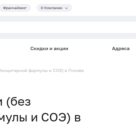
Франчайзинг
О Компании
Скидки и акции
Адреса
ейкоцитарной формулы и СОЭ) в Пскове
 (без
улы и СОЭ) в