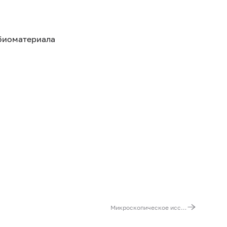
 биоматериала
Микроскопическое исследование отделяемого мочеполовых органов мужчин (микрофлора)