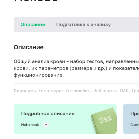
Описание
Подготовка к анализу
Описание
Общий анализ крови – набор тестов, направленны
крови, их параметров (размера и др.) и показат
функционирование.
Синонимы
Гематокрит, Гемоглобин, Лейкоциты, ОАК, Т
Подробное описание
При
Helixbook
Скач