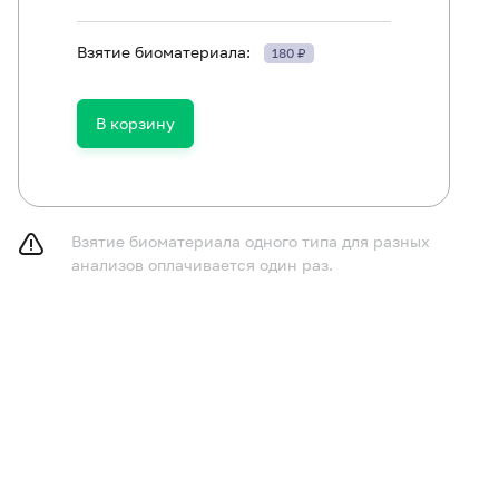
Взятие биоматериала:
180 ₽
В корзину
лючить из рациона алкоголь в течение 24 часов до исс
ям в возрасте до 1 года не принимать пищу в течение 
Взятие биоматериала одного типа для разных
ям в возрасте от 1 до 5 лет не принимать пищу в течени
анализов оплачивается один раз.
принимать пищу в течение 8 часов до исследования, м
у.
ключить физическое и эмоциональное перенапряжение в
следования.
курить в течение 30 минут до исследования.