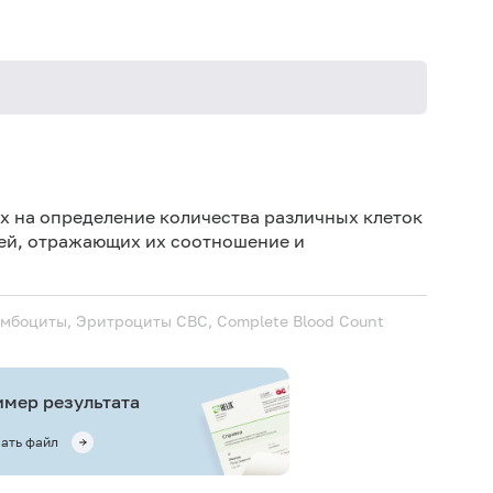
Иск
Дет
х на определение количества различных клеток
елей, отражающих их соотношение и
Дет
Не 
вод
ромбоциты, Эритроциты
CBC, Complete Blood Count
Ис
ис
Не 
мер результата
ать файл