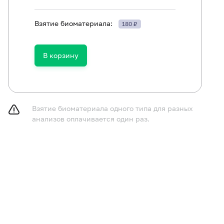
Взятие биоматериала:
180 ₽
лючить из рациона жирную пищу в течение 24 часов до
ключить физическое и эмоциональное перенапряжение в
следования.
В корзину
курить в течение 30 минут до исследования.
Взятие биоматериала одного типа для разных
анализов оплачивается один раз.