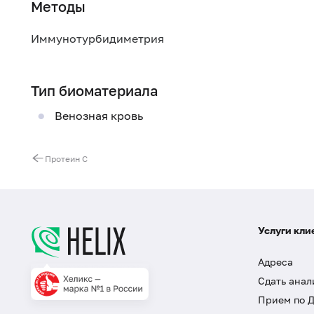
Методы
Иммунотурбидиметрия
Тип биоматериала
Венозная кровь
Протеин C
Услуги кли
Адреса
Сдать анал
Прием по 