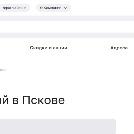
Франчайзинг
О Компании
Скидки и акции
Адреса
ове
й в Пскове