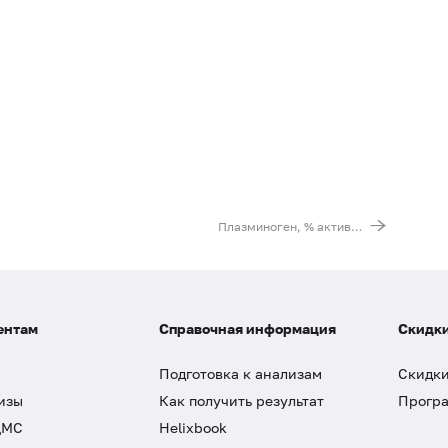
Плазминоген, % активности
ентам
Справочная информация
Скидки
Подготовка к анализам
Скидки
изы
Как получить результат
Програ
ДМС
Helixbook