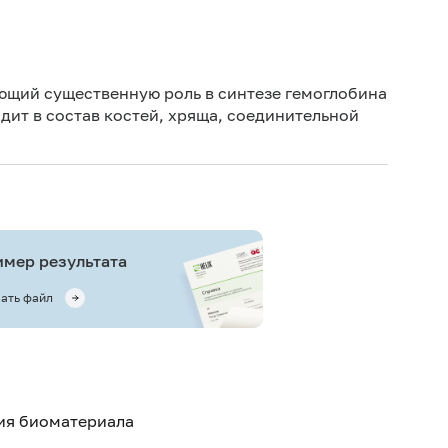
Дет
Дет
ющий существенную роль в синтезе гемоглобина
дит в состав костей, хряща, соединительной
Не 
вод
Не 
мер результата
ать файл
тия биоматериала