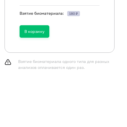
Взятие биоматериала:
180 ₽
ям в возрасте до 1 года не принимать пищу в течение 
В корзину
принимать пищу в течение 2-3 часов до исследования,
газированную воду.
курить в течение 30 минут до исследования.
Взятие биоматериала одного типа для разных
анализов оплачивается один раз.