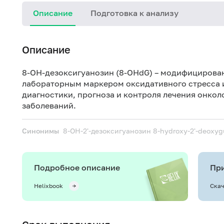
Описание
Подготовка к анализу
Описание
8-OH-дезоксигуанозин (8-OHdG) – модифицирова
лабораторным маркером оксидативного стресса и
диагностики, прогноза и контроля лечения онко
заболеваний.
Синонимы
8-ОН-2'-дезоксигуанозин
8-hydroxy-2'-deoxyg
Подробное описание
При
Helixbook
Скач