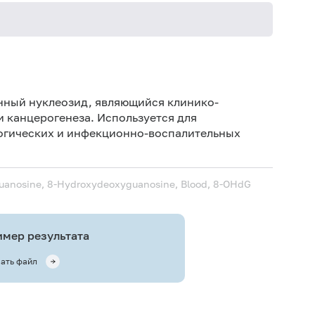
Дет
Не 
нный нуклеозид, являющийся клинико-
не
 канцерогенеза. Используется для
логических и инфекционно-воспалительных
Не 
uanosine, 8-Hydroxydeoxyguanosine, Blood, 8-OHdG
мер результата
ать файл