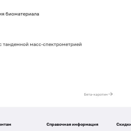
тия биоматериала
с тандемной масс-спектрометрией
Бета-каротин
ентам
Справочная информация
Скидки