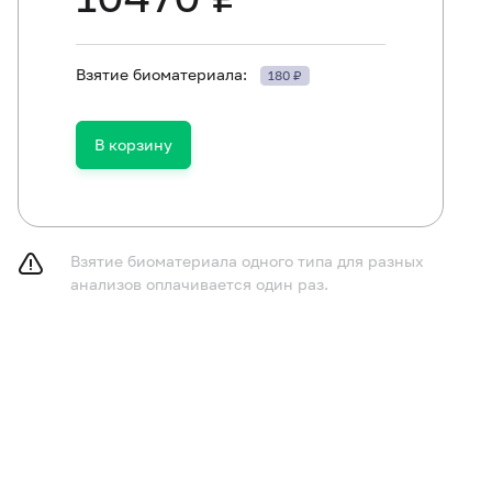
Взятие биоматериала:
180 ₽
В корзину
Взятие биоматериала одного типа для разных
анализов оплачивается один раз.
ям в возрасте до 1 года не принимать пищу в течение 
ям в возрасте от 1 до 5 лет не принимать пищу в течени
принимать пищу в течение 8 часов до исследования, м
у.
курить в течение 30 минут до исследования.