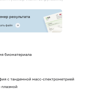
мер результата
ать файл
тия биоматериала
ия с тандемной масс-спектрометрией
й плазмой