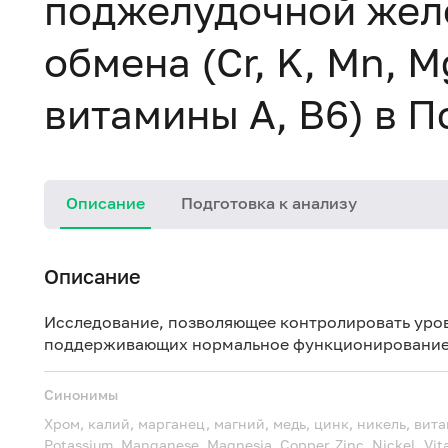
поджелудочной желе
обмена (Cr, K, Mn, Mg
витамины A, B6) в П
Описание
Подготовка к анализу
Описание
Исследование, позволяющее контролировать уро
поддерживающих нормальное функционирование 
Синонимы
Хром, калий, марганец, магний, медь, цинк, никель, вит
Potassium, Manganese, Magnesia, Copper, Zinc, Nickel, Vitam