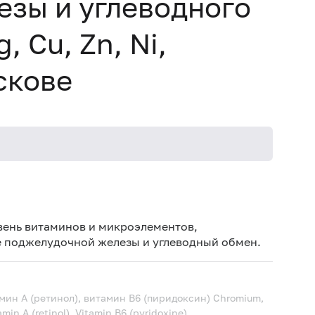
зы и углеводного
, Cu, Zn, Ni,
скове
Дет
Дет
вень витаминов и микроэлементов,
поджелудочной железы и углеводный обмен.
Не 
вод
Не 
амин А (ретинол), витамин В6 (пиридоксин)
Chromium,
in A (retinol), Vitamin B6 (pyridoxine)