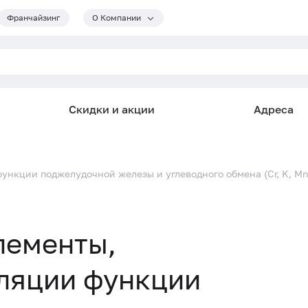
Франчайзинг
О Компании
Скидки и акции
Адреса
кции поджелудочной железы и углеводного обмена (Cr, K, Mn, M
лементы,
уляции функции