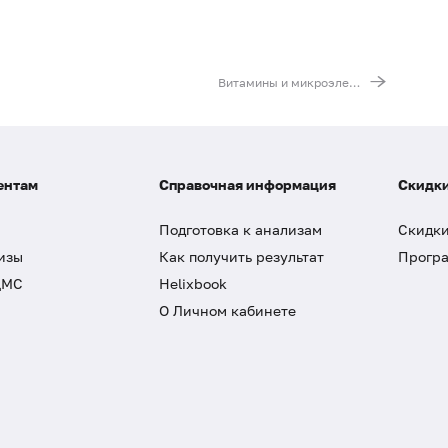
Витамины и микроэлементы, участвующие в регуляции функции щитовидной железы (I, Se, Mg, Cu, витамин B6)
ентам
Справочная информация
Скидки
Подготовка к анализам
Скидки
изы
Как получить результат
Програ
ДМС
Helixbook
О Личном кабинете