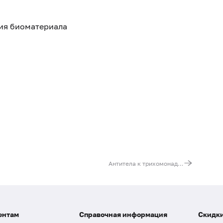
тия биоматериала
Антитела к трихомонаде вагиналис (Trichomonas vaginalis, IgG), титр
ентам
Справочная информация
Скидки