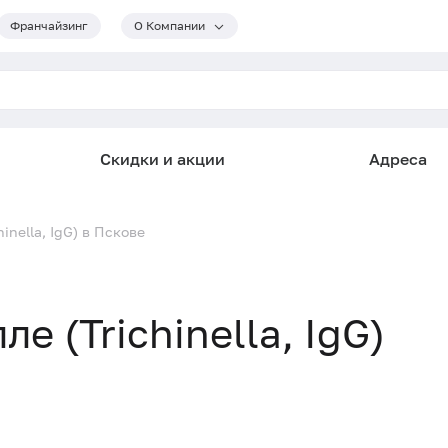
Франчайзинг
О Компании
Скидки и акции
Адреса
inella, IgG) в Пскове
е (Trichinella, IgG)