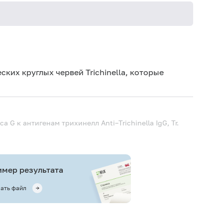
Не кури
ских круглых червей Trichinella, которые
асса G к антигенам трихинелл
Anti–Trichinella IgG, Tr.
мер результата
ать файл