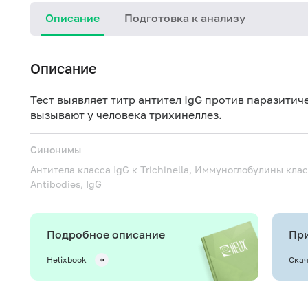
Описание
Подготовка к анализу
Описание
Тест выявляет титр антител IgG против паразитиче
вызывают у человека трихинеллез.
Синонимы
Антитела класса IgG к Trichinella, Иммуноглобулины кл
Antibodies, IgG
Подробное описание
При
Helixbook
Скач