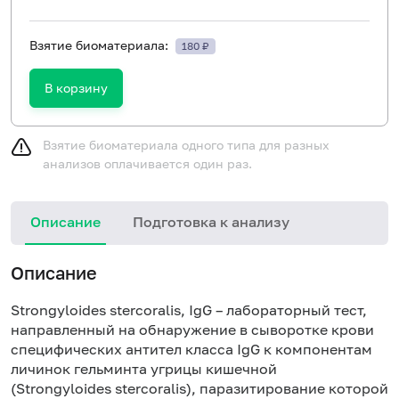
Взятие биоматериала:
180 ₽
В корзину
Взятие биоматериала одного типа для разных
анализов оплачивается один раз.
Описание
Подготовка к анализу
Н
Описание
Strongyloides stercoralis, IgG – лабораторный тест,
направленный на обнаружение в сыворотке крови
специфических антител класса IgG к компонентам
личинок гельминта угрицы кишечной
(Strongyloides stercoralis), паразитирование которой