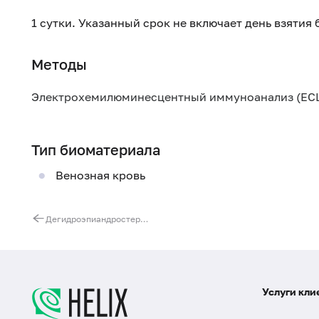
1 сутки. Указанный срок не включает день взятия
Методы
Электрохемилюминесцентный иммуноанализ (ECL
Тип биоматериала
Венозная кровь
Дегидроэпиандростеронсульфат (ДЭА-SO4)
Услуги кли