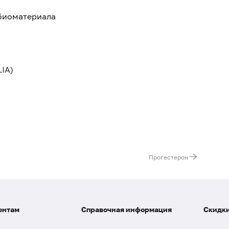
 биоматериала
IA)
Прогестерон
ентам
Справочная информация
Скидки