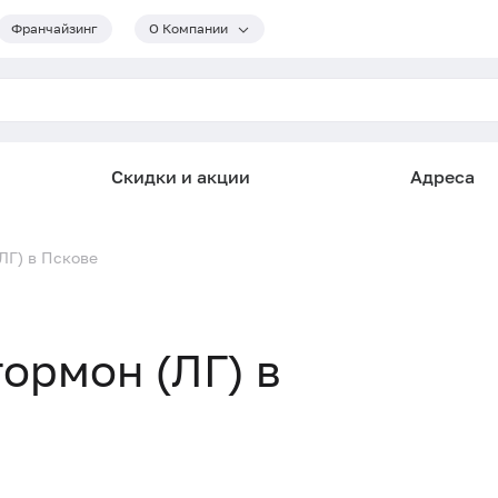
Франчайзинг
О Компании
Скидки и акции
Адреса
Г) в Пскове
ормон (ЛГ) в