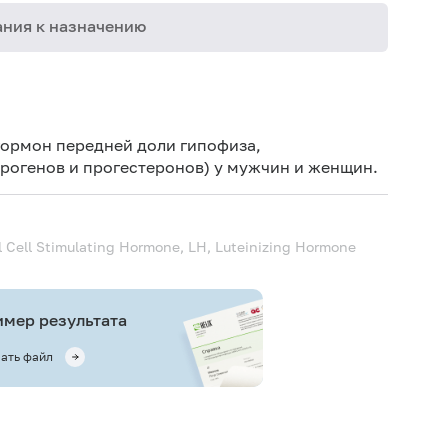
ния к назначению
Дет
Дет
гормон передней доли гипофиза,
рогенов и прогестеронов) у мужчин и женщин.
Не 
не
Ис
48 
al Cell Stimulating Hormone, LH, Luteinizing Hormone
Ис
ис
мер результата
Не 
ать файл