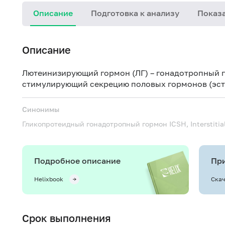
Описание
Подготовка к анализу
Показа
Описание
Лютеинизирующий гормон (ЛГ) – гонадотропный 
стимулирующий секрецию половых гормонов (эст
Синонимы
Гликопротеидный гонадотропный гормон
ICSH, Interstiti
Подробное описание
При
Helixbook
Скач
Срок выполнения