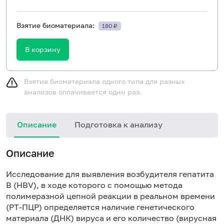
Взятие биоматериала:
180 ₽
В корзину
Взятие биоматериала одного типа для разных
анализов оплачивается один раз.
Описание
Подготовка к анализу
Н
Описание
Исследование для выявления возбудителя гепатита
B (HBV), в ходе которого с помощью метода
полимеразной цепной реакции в реальном времени
(РТ-ПЦР) определяется наличие генетического
материала (ДНК) вируса и его количество (вирусная