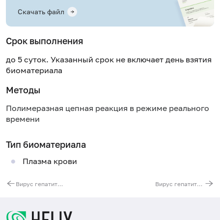
Скачать файл
Срок выполнения
до 5 суток. Указанный срок не включает день взятия
биоматериала
Методы
Полимеразная цепная реакция в режиме реального
времени
Тип биоматериала
Плазма крови
Вирус гепатита В (HBV), ДНК [реал-тайм ПЦР]
Вирус гепатита C (HCV), генотипирование (типы 1a, 1b, 2, 3a, 4), РНК [реал-тайм ПЦР]