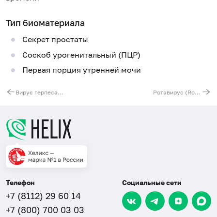
Тип биоматериала
Секрет простаты
Соскоб урогенитальный (ПЦР)
Первая порция утренней мочи
Вирус герпеса человека 8-го типа (Human Herpes Virus 8), ДНК [реал-тайм ПЦР]
Ротавирус (Rotavirus A), РНК [реал-тайм ПЦР]
Телефон
Социальные сети
+7 (8112) 29 60 14
+7 (800) 700 03 03