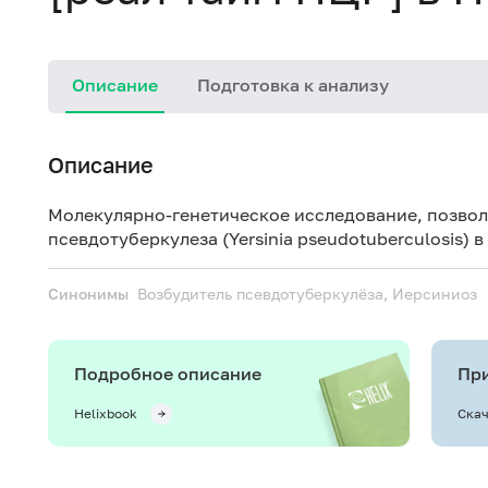
Описание
Подготовка к анализу
Описание
Молекулярно-генетическое исследование, позво
псевдотуберкулеза (Yersinia pseudotuberculosis) в
Синонимы
Возбудитель псевдотуберкулёза, Иерсиниоз
Подробное описание
При
Helixbook
Скач