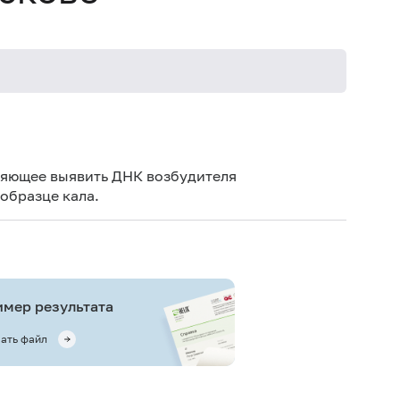
Ис
ан
ляющее выявить ДНК возбудителя
Иск
 образце кала.
(п
(бе
сер
мер результата
ать файл