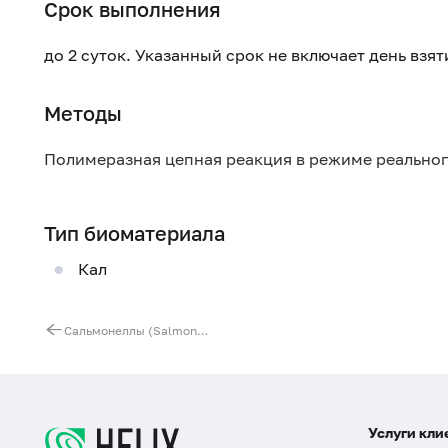
Срок выполнения
до 2 суток. Указанный срок не включает день взя
Методы
Полимеразная цепная реакция в режиме реально
Тип биоматериала
Кал
Сальмонеллы (Salmonella spp.), ДНК [реал-тайм ПЦР]
Услуги кли