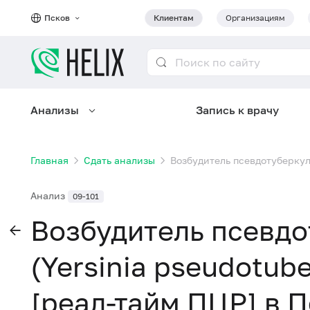
Псков
Клиентам
Организациям
Анализы
Запись к врачу
Главная
Сдать анализы
Возбудитель псевдотуберкуле
Анализ
09-101
Возбудитель псевдо
(Yersinia pseudotube
[реал-тайм ПЦР] в 