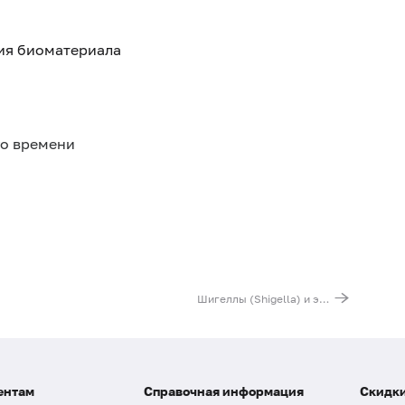
тия биоматериала
го времени
Шигеллы (Shigella) и энтероинвазивные штаммы кишечной палочки (E. Coli), ДНК [реал-тайм ПЦР]
ентам
Справочная информация
Скидки