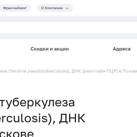
Франчайзинг
О Компании
Скидки и акции
Адреса
за (Yersinia pseudotuberculosis), ДНК [реал-тайм ПЦР] в Псков
туберкулеза
rculosis), ДНК
Пскове