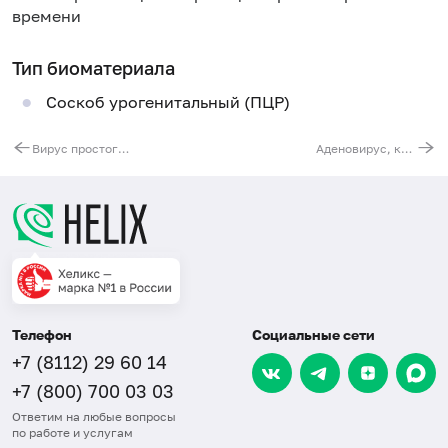
времени
Тип биоматериала
Соскоб урогенитальный (ПЦР)
Вирус простого герпеса (Herpes Simplex Virus 2), ДНК [реал-тайм ПЦР]
Аденовирус, кишечные типы (Adenovirus F40/F41), ДНК [реал-тайм ПЦР]
Телефон
Социальные сети
+7 (8112) 29 60 14
+7 (800) 700 03 03
Ответим на любые вопросы
по работе и услугам