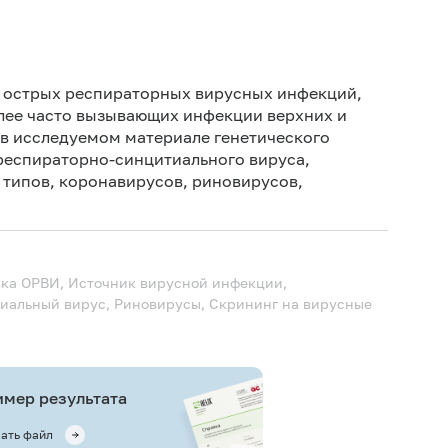
За 3-4 
не поло
из нос
и острых респираторных вирусных инфекций,
утром, 
лее часто вызывающих инфекции верхних и
 в исследуемом материале генетического
респираторно-синцитиального вируса,
4 типов, коронавирусов, риновирусов,
ика ОРВИ, Источник вирусной инфекции,
иальный вирус, Риновирусы, Скрининг на вирусные
мер результата
ать файл