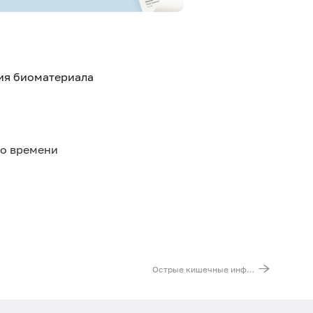
тия биоматериала
го времени
Острые кишечные инфекции (Rotavirus A, Norovirus II, Astrovirus)