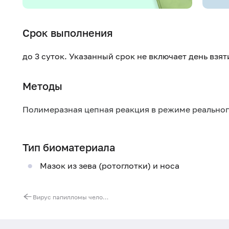
Срок выполнения
до 3 суток. Указанный срок не включает день взя
Методы
Полимеразная цепная реакция в режиме реально
Тип биоматериала
Мазок из зева (ротоглотки) и носа
Вирус папилломы человека (Human Papillomavirus) высокого канцерогенного риска (16, 18, 31, 33, 35, 39, 45, 51, 52, 56, 58, 59, 68), Digene-тест