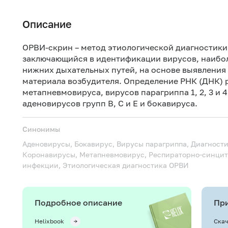
Описание
ОРВИ-скрин – метод этиологической диагностик
заключающийся в идентификации вирусов, наибо
нижних дыхательных путей, на основе выявления
материала возбудителя. Определение РНК (ДНК) 
метапневмовируса, вирусов парагриппа 1, 2, 3 и 
аденовирусов групп B, C и E и бокавируса.
Синонимы
Аденовирусы, Бокавирус, Вирусы парагриппа, Диагност
Коронавирусы, Метапневмовирус, Респираторно-синцит
инфекции, Этиологическая диагностика ОРВИ
Подробное описание
При
Helixbook
Скач