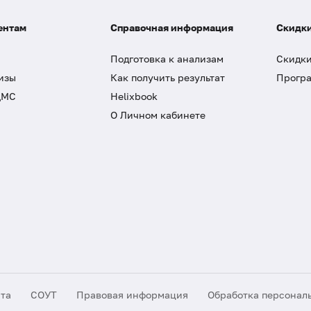
ентам
Справочная информация
Скидки
Подготовка к анализам
Скидки
изы
Как получить результат
Програ
ДМС
Helixbook
О Личном кабинете
йта
СОУТ
Правовая информация
Обработка персонал