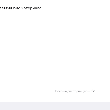
ь взятия биоматериала
Посев на дифтерийную палочку (Corynebacterium diphtheriae)