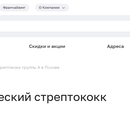
Франчайзинг
О Компании
Скидки и акции
Адреса
рептококк группы А в Пскове
еский стрептококк