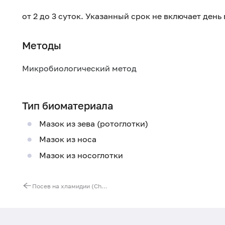
от 2 до 3 суток. Указанный срок не включает ден
Методы
Микробиологический метод
Тип биоматериала
Мазок из зева (ротоглотки)
Мазок из носа
Мазок из носоглотки
Посев на хламидии (Chlamydia trachomatis) с определением чувствительности к антибиотикам