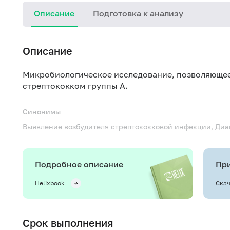
Описание
Подготовка к анализу
Описание
Микробиологическое исследование, позволяюще
стрептококком группы А.
Синонимы
Выявление возбудителя стрептококковой инфекции, Ди
Подробное описание
При
Helixbook
Скач
Срок выполнения