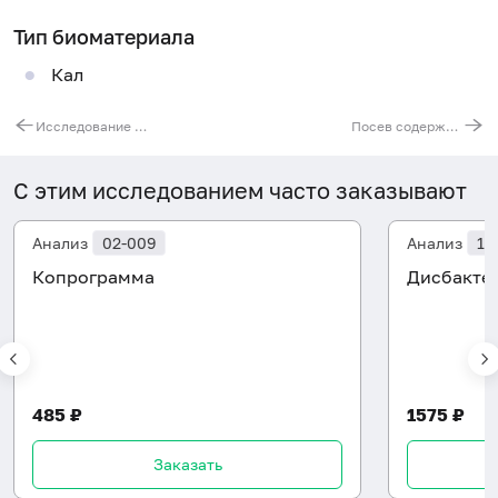
Тип биоматериала
Кал
Исследование кожи, волос и ногтевых пластинок на поверхностные микозы
Посев содержимого десневого кармана на аэробную и факультативно-анаэробную флору
С этим исследованием часто заказывают
Анализ
02-009
Анализ
10
Копрограмма
Дисбакте
485 ₽
1575 ₽
Заказать