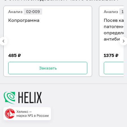
Анализ
02-009
Анализ
10
Копрограмма
Посев кал
патогенну
определен
антибиот
485 ₽
1375 ₽
Заказать