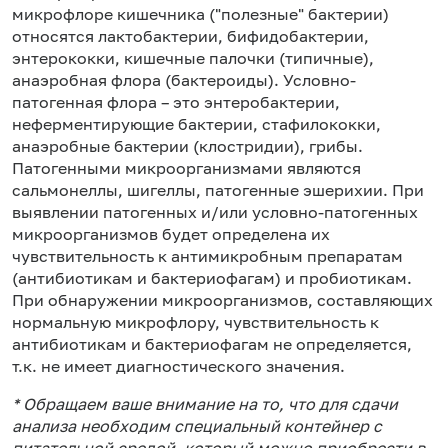
микрофлоре кишечника ("полезные" бактерии)
относятся лактобактерии, бифидобактерии,
энтерококки, кишечные палочки (типичные),
анаэробная флора (бактероиды). Условно-
патогенная флора – это энтеробактерии,
неферментирующие бактерии, стафилококки,
анаэробные бактерии (клостридии), грибы.
Патогенными микроорганизмами являются
сальмонеллы, шигеллы, патогенные эшерихии. При
выявлении патогенных и/или условно-патогенных
микроорганизмов будет определена их
чувствительность к антимикробным препаратам
(антибиотикам и бактериофагам) и пробиотикам.
При обнаружении микроорганизмов, составляющих
нормальную микрофлору, чувствительность к
антибиотикам и бактериофагам не определяется,
т.к. не имеет диагностического значения.
* Обращаем ваше внимание на то, что для сдачи
анализа необходим специальный контейнер с
питательной средой, который можно приобрести в