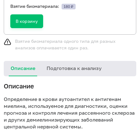
Взятие биоматериала:
180 ₽
В корзину
Взятие биоматериала одного типа для разных
анализов оплачивается один раз.
Описание
Подготовка к анализу
Н
Описание
Определение в крови аутоантител к антигенам
миелина, используемое для диагностики, оценки
прогноза и контроля лечения рассеянного склероза
и других демиелинизирующих заболеваний
центральной нервной системы.