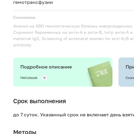
гемотрансфузии
Синонимы
Анализ на АВО гемолитическую болезнь новорожденных (
Скрининг беременных на анти-А и анти-В, титр анти-А и
maternal IgG, Screening of antenatal women for anti-A/B ant
antibody
Подробное описание
При
Helixbook
Скач
Срок выполнения
до 7 суток. Указанный срок не включает день взя
Методы