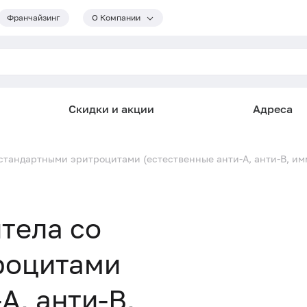
Франчайзинг
О Компании
Скидки и акции
Адреса
стандартными эритроцитами (естественные анти-А, анти-В, им
тела со
роцитами
А, анти-В,