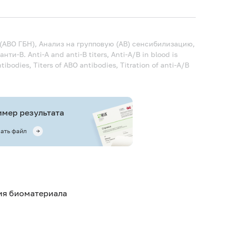
АВО ГБН), Анализ на групповую (АВ) сенсибилизацию,
 анти-В.
Anti-A and anti-B titers, Anti-A/B in blood is
ibodies, Titers of ABO antibodies, Titration of anti-A/B
мер результата
ать файл
тия биоматериала