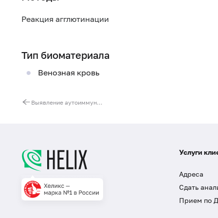
Реакция агглютинации
Тип биоматериала
Венозная кровь
Выявление аутоиммунной патологии (ЦИК IgG-C1q и CH-50)
Услуги кли
Адреса
Сдать анал
Прием по 