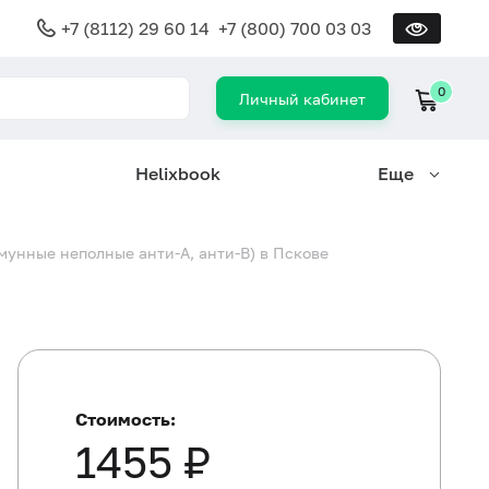
+7 (8112) 29 60 14
+7 (800) 700 03 03
0
Личный кабинет
Helixbook
Еще
мунные неполные анти-А, анти-В) в Пскове
Стоимость:
1455 ₽