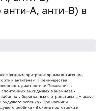
анти-А, анти-В) в
Иск
Не 
более важным эритроцитарным антигенам,
 к этим антигенам. Преимущества
товерность диагностики Показания к
 спонтанных выкидышах в анамнезе •
особенно у беременных с отрицательным резус-
м будущего ребенка • При наличии
ущего ребёнка • В схеме подготовки к