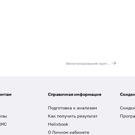
Фенотипирование эритроцитов по антигенам системы Rh (C, E, c, e) и Kell
ентам
Справочная информация
Скидки
Подготовка к анализам
Скидки
изы
Как получить результат
Програ
ДМС
Helixbook
О Личном кабинете