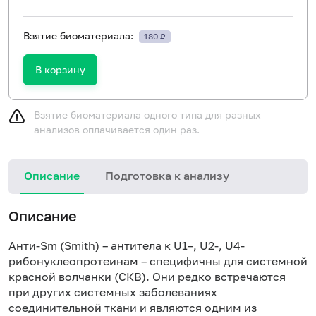
Взятие биоматериала:
180 ₽
В корзину
Взятие биоматериала одного типа для разных
анализов оплачивается один раз.
Описание
Подготовка к анализу
Н
Описание
Анти-Sm (Smith) – антитела к U1–, U2-, U4-
рибонуклеопротеинам – специфичны для
системной
красной волчанки (СКВ)
. Они редко встречаются
при других системных заболеваниях
соединительной ткани и являются одним из