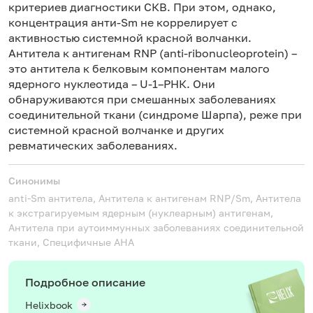
критериев диагностики СКВ. При этом, однако,
концентрация анти-Sm не коррелирует с
активностью системной красной волчанки.
Антитела к антигенам RNP (anti-ribonucleoprotein) –
это антитела к белковым компонентам малого
ядерного нуклеотида – U-1–РНК. Они
обнаруживаются при смешанных заболеваниях
соединительной ткани (синдроме Шарпа), реже при
системной красной волчанке и других
ревматических заболеваниях.
Синонимы
anti-Sm антитела, Антитела к антигенам RNP/Sm, Антитела
к экстрагируемым ядерным (нуклеарным) антигенам,
Антитела при аутоиммунных заболеваниях соединительной
ткани, Специфичные АНА
Подробное описание
Helixbook