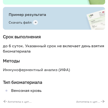
Пример результата
Скачать файл
Срок выполнения
до 6 суток. Указанный срок не включает день взятия
биоматериала
Методы
Иммуноферментный анализ (ИФА)
Тип биоматериала
Венозная кровь
Антитела к цитоплазматическому антигену SS-A(RO) (анти-Ro/SS-A)
Антитела к цитоплазматическому антигену SS-B(La) (Анти-La/SS-B)