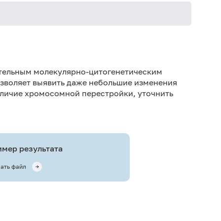
Исс
ис
тельным молекулярно-цитогенетическим
Ис
 позволяет выявить даже небольшие изменения
пре
наличие хромосомной перестройки, уточнить
Ис
ин
мер результата
ать файл