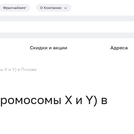
Франчайзинг
О Компании
Скидки и акции
Адреса
ы X и Y) в Пскове
ромосомы X и Y) в