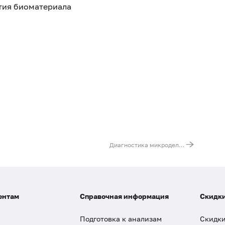
ятия биоматериала
Диагностика микроделеционных синдромов Прадера – Вилли, Ангельмана, Ди Джорджи методом FISH (1 конкретный синдром)
ентам
Справочная информация
Скидки
Подготовка к анализам
Скидки