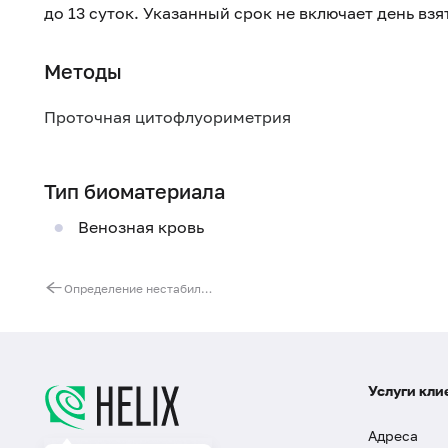
до 13 суток. Указанный срок не включает день вз
Методы
Проточная цитофлуориметрия
Тип биоматериала
Венозная кровь
Определение нестабильности хромосомного аппарата как фактора риска развития онкологических заболеваний
Услуги кли
Адреса