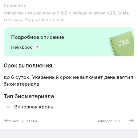
Синонимы
Аллерген-специфический IgE к лебеде
Allergen w15, Scale,
Lenscale, Atriplex lentiformis
Подробное описание
Helixbook
Срок выполнения
до 6 суток. Указанный срок не включает день взятия
биоматериала
Тип биоматериала
Венозная кровь
Смесь ингаляционных аллергенов № 7 (IgG): эпителий кошки, перхоть собаки, эпителий кролика, перхоть лошади, клещ Dermatophagoides pteronyssinus
Аллерген е6 - эпителий морской свинки, IgE, ИФА