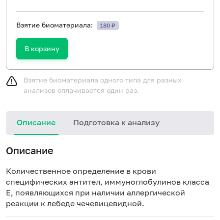
Взятие биоматериала:
180 ₽
В корзину
Взятие биоматериала одного типа для разных
анализов оплачивается один раз.
Описание
Подготовка к анализу
Н
Описание
Количественное определение в крови
специфических антител, иммуноглобулинов класса
E, появляющихся при наличии аллергической
реакции к лебеде чечевицевидной.