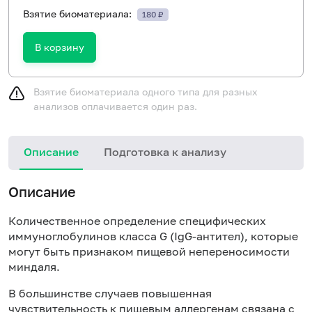
Взятие биоматериала:
180 ₽
В корзину
Взятие биоматериала одного типа для разных
анализов оплачивается один раз.
Описание
Подготовка к анализу
Н
Описание
Количественное определение специфических
иммуноглобулинов класса
G
(Ig
G
-антител), которые
могут быть признаком пищевой непереносимости
миндаля.
В большинстве случаев повышенная
чувствительность к пищевым аллергенам связана с