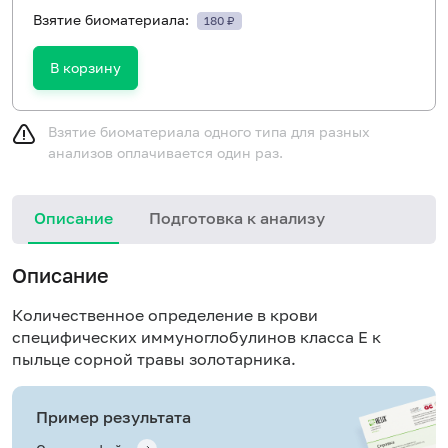
Взятие биоматериала:
180 ₽
В корзину
Взятие биоматериала одного типа для разных
анализов оплачивается один раз.
Описание
Подготовка к анализу
Н
Описание
Количественное определение в крови
специфических иммуноглобулинов класса E к
пыльце сорной травы золотарника.
Пример результата