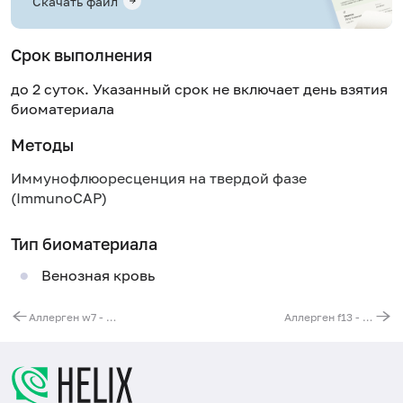
Скачать файл
Срок выполнения
до 2 суток. Указанный срок не включает день взятия
биоматериала
Методы
Иммунофлюоресценция на твердой фазе
(ImmunoCAP)
Тип биоматериала
Венозная кровь
Аллерген w7 - нивяник (поповник), IgE (ImmunoCAP)
Аллерген f13 - арахис, IgE (ImmunoCAP)