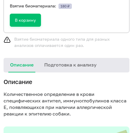
Взятие биоматериала:
180 ₽
В корзину
Взятие биоматериала одного типа для разных
анализов оплачивается один раз.
Описание
Подготовка к анализу
Н
Описание
Количественное определение в крови
специфических антител, иммуноглобулинов класса
E, появляющихся при наличии аллергической
реакции к эпителию собаки.