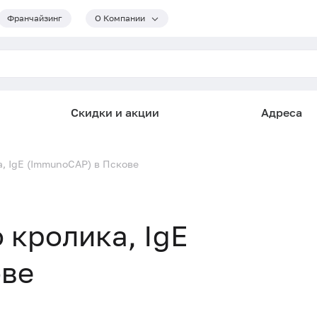
Франчайзинг
О Компании
Скидки и акции
Адреса
а, IgE (ImmunoCAP) в Пскове
о кролика, IgE
ове