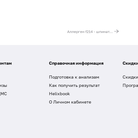
Аллерген f214 - шпинат, IgE (ImmunoCAP)
ентам
Справочная информация
Скидки
Подготовка к анализам
Скидки
изы
Как получить результат
Програ
ДМС
Helixbook
О Личном кабинете