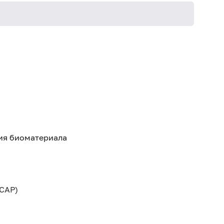
Не кури
тия биоматериала
CAP)