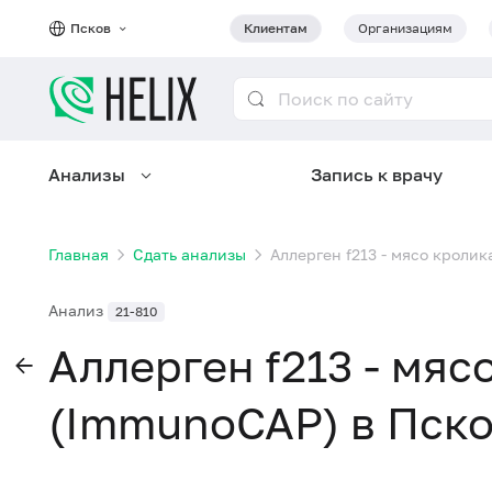
Псков
Клиентам
Организациям
Анализы
Запись к врачу
Главная
Сдать анализы
Аллерген f213 - мясо кролик
Анализ
21-810
Аллерген f213 - мяс
(ImmunoCAP) в Пск