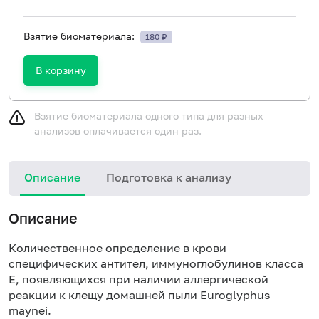
Взятие биоматериала:
180 ₽
В корзину
Взятие биоматериала одного типа для разных
анализов оплачивается один раз.
Описание
Подготовка к анализу
Н
Описание
Количественное определение в крови
специфических антител, иммуноглобулинов класса
E, появляющихся при наличии аллергической
реакции к клещу домашней пыли Euroglyphus
maynei.