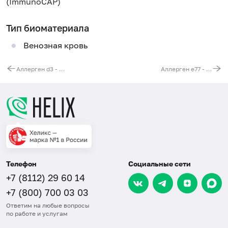
(ImmunoCAP)
Тип биоматериала
Венозная кровь
Аллерген d3 - клещ домашней пыли Dermatophagoides microceras, IgE (ImmunoCAP)
Аллерген e77 - помёт волнистого попугайчика, IgE (ImmunoCAP)
Телефон
Социальные сети
+7 (8112) 29 60 14
+7 (800) 700 03 03
Ответим на любые вопросы
по работе и услугам