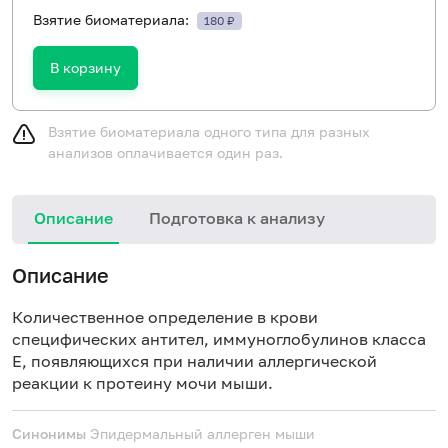
Взятие биоматериала:
180 ₽
В корзину
Взятие биоматериала одного типа для разных
анализов оплачивается один раз.
Описание
Подготовка к анализу
Н
Описание
Количественное определение в крови
специфических антител, иммуноглобулинов класса
E, появляющихся при наличии аллергической
реакции к протеину мочи мыши.
Синонимы
Эпидермальный аллерген мыши