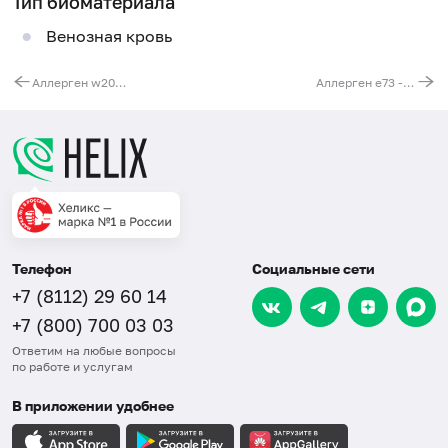
Тип биоматериала
Венозная кровь
Аллерген w203 - рапс капуста (пыльца), IgE (ImmunoCAP)
Аллерген e73 - эпителий крысы, IgE (ImmunoCAP)
Телефон
Социальные сети
+7 (8112) 29 60 14
+7 (800) 700 03 03
Ответим на любые вопросы
по работе и услугам
В приложении удобнее