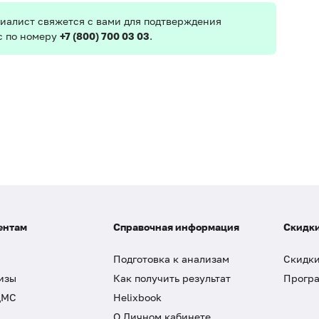
иалист свяжется с вами для подтверждения
с по номеру
+7 (800) 700 03 03
.
ентам
Справочная информация
Скидки
Подготовка к анализам
Скидки
изы
Как получить результат
Програ
ДМС
Helixbook
О Личном кабинете