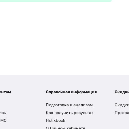
ентам
Справочная информация
Скидки
Подготовка к анализам
Скидки
изы
Как получить результат
Програ
ДМС
Helixbook
О Личном кабинете