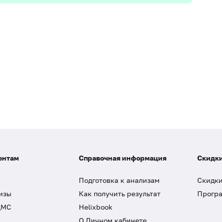
ентам
Справочная информация
Скидки
Подготовка к анализам
Скидки
изы
Как получить результат
Програ
ДМС
Helixbook
О Личном кабинете