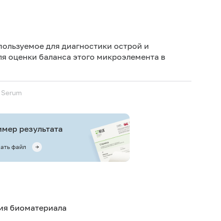
Дет
Не 
пользуемое для диагностики острой и
не
ля оценки баланса этого микроэлемента в
Не 
 Serum
мер результата
ать файл
тия биоматериала