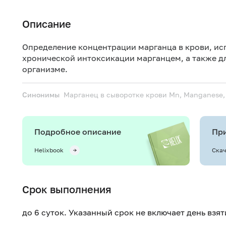
Описание
Определение концентрации марганца в крови, ис
хронической интоксикации марганцем, а также д
организме.
Синонимы
Марганец в сыворотке крови
Mn, Manganese,
Подробное описание
При
Helixbook
Скач
Срок выполнения
до 6 суток. Указанный срок не включает день взя