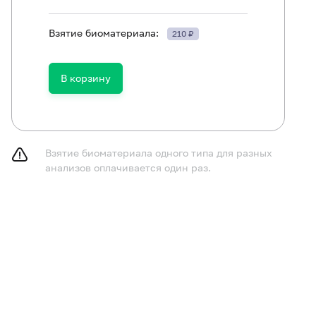
Взятие биоматериала:
210 ₽
ям в возрасте до 1 года не принимать пищу в течение 
принимать пищу в течение 2-3 часов до исследования,
газированную воду.
В корзину
курить в течение 30 минут до исследования.
Взятие биоматериала одного типа для разных
анализов оплачивается один раз.