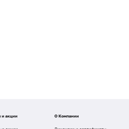
 и акции
О Компании
 и акции
Лицензии и сертификаты