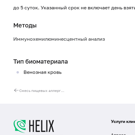
до 5 суток. Указанный срок не включает день взя
Методы
Иммунохемилюминесцентный анализ
Тип биоматериала
Венозная кровь
Смесь пищевых аллергенов № 1 (IgG): арахис, миндаль, фундук, кокос, бразильский орех
Услуги кли
Адреса