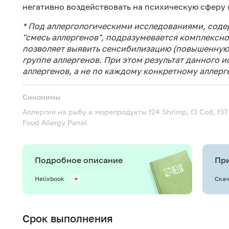
негативно воздействовать на психическую сферу 
* Под аллергологическими исследованиями, сод
"смесь аллергенов", подразумевается комплексн
позволяет выявить сенсибилизацию (повышенную 
группе аллергенов. При этом результат данного 
аллергенов, а не по каждому конкретному аллерге
Синонимы
Аллергия на рыбу и морепродукты
f24 Shrimp, f3 Cod, f37
Food Allergy Panel
Подробное описание
При
Helixbook
Скач
Срок выполнения