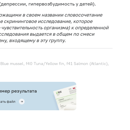
(депрессии, гипервозбудимость у детей).
ержащими в своем названии словосочетание
ое скрининговое исследование, которое
чувствительность организма) к определенной
исследования выдается в общем по смеси
ну, входящему в эту группу.
 Blue mussel, f40 Tuna/Yellow fin, f41 Salmon (Atlantic),
мер результата
ать файл