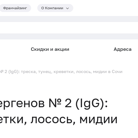
Франчайзинг
О Компании
Скидки и акции
Адреса
2 (IgG): треска, тунец, креветки, лосось, мидии в Сочи
ргенов № 2 (IgG):
етки, лосось, мидии