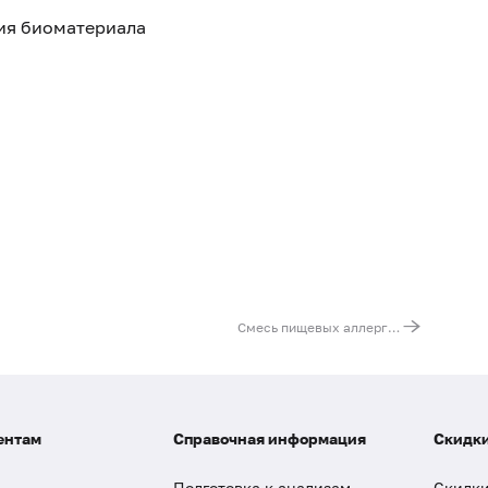
тия биоматериала
Смесь пищевых аллергенов № 5 (IgG): яичный белок, коровье молоко, треска, пшеничная мука, арахис, соевые бобы
ентам
Справочная информация
Скидки
Подготовка к анализам
Скидки