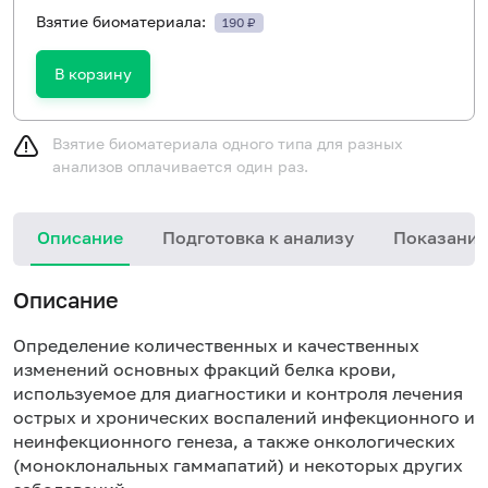
Взятие биоматериала:
190 ₽
В корзину
Взятие биоматериала одного типа для разных
анализов оплачивается один раз.
Описание
Подготовка к анализу
Показания
Описание
Определение количественных и качественных
изменений основных фракций белка крови,
используемое для диагностики и контроля лечения
острых и хронических воспалений инфекционного и
неинфекционного генеза, а также онкологических
(моноклональных гаммапатий) и некоторых других