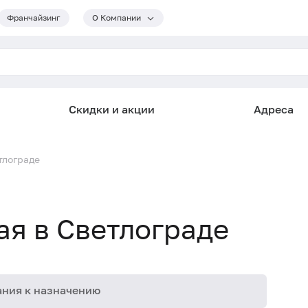
Франчайзинг
О Компании
Скидки и акции
Адреса
тлограде
я в Светлограде
ния к назначению