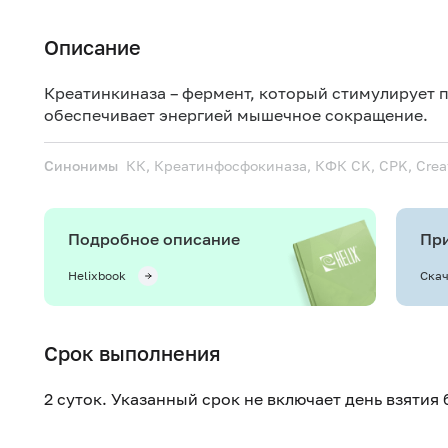
Описание
Креатинкиназа – фермент, который стимулирует 
обеспечивает энергией мышечное сокращение.
Синонимы
КК, Креатинфосфокиназа, КФК
CK, CPK, Crea
Подробное описание
При
Helixbook
Скач
Срок выполнения
2 суток. Указанный срок не включает день взятия