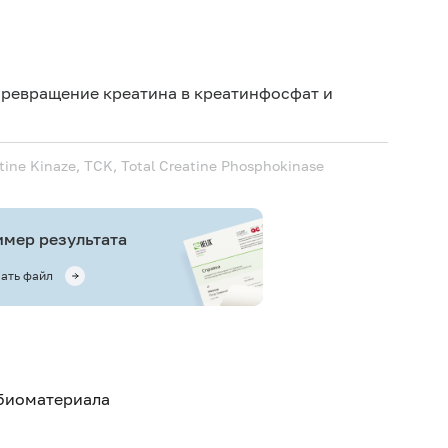
Дет
Дет
превращение креатина в креатинфосфат и
Не 
вод
tine Kinaze, TCK, Total Creatine Phosphokinase
Ис
ис
Не 
мер результата
ать файл
 биоматериала