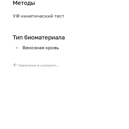
Методы
УФ кинетический тест
Тип биоматериала
Венозная кровь
Креатинин в сыворотке (с определением СКФ)