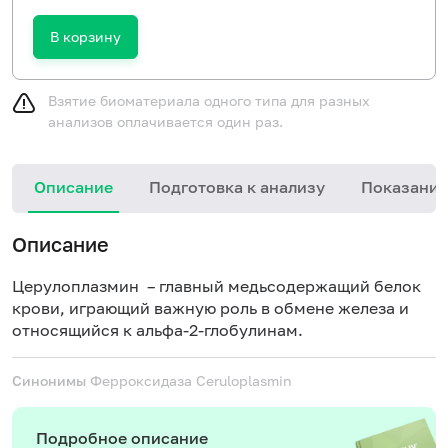
В корзину
Взятие биоматериала одного типа для разных
анализов оплачивается один раз.
Описание
Подготовка к анализу
Показания
Описание
Церулоплазмин – главный медьсодержащий белок
крови, играющий важную роль в обмене железа и
относящийся к альфа-2-глобулинам.
Синонимы
Ферроксидаза
Ceruloplasmin
Подробное описание