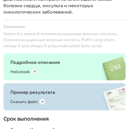
болезни сердца,
инсульта
и некоторых
онкологических заболеваний.
Синонимы
Омега-3 и омега-6 полиненасыщенные жирные кислоты,
Полиненасыщенные жирные кислоты
PUFA Long-chain
omega-3 and omega-6 polyunsaturated fatty acids
Подробное описание
Helixbook
Пример результата
Скачать файл
Срок выполнения