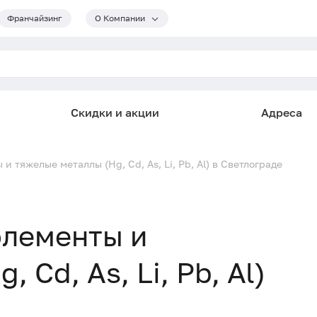
Франчайзинг
О Компании
Скидки и акции
Адреса
 тяжелые металлы (Hg, Cd, As, Li, Pb, Al) в Светлограде
элементы и
 Cd, As, Li, Pb, Al)