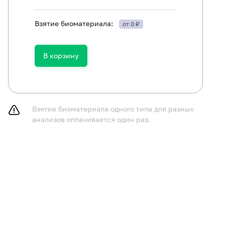
Взятие биоматериала:
от 0 ₽
В корзину
лючить из рациона алкоголь в течение 24 часов до исс
ям в возрасте до 1 года не принимать пищу в течение 
Взятие биоматериала одного типа для разных
принимать пищу в течение 2-3 часов до исследования,
анализов оплачивается один раз.
газированную воду.
лючить (по согласованию с врачом) прием мочегонных 
ора мочи.
курить в течение 30 минут до исследования.