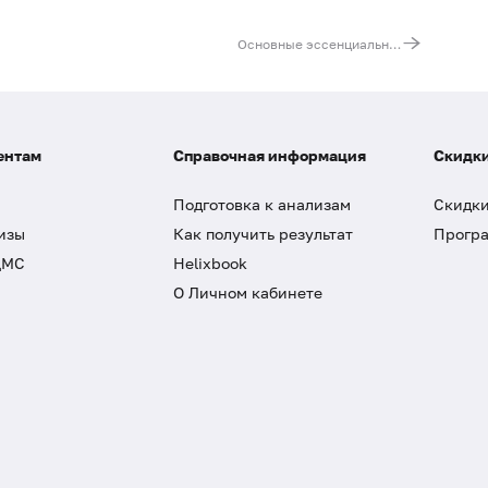
Основные эссенциальные (жизненно необходимые) и токсичные микроэлементы (13 показателей)
ентам
Справочная информация
Скидки
Подготовка к анализам
Скидки
изы
Как получить результат
Програ
ДМС
Helixbook
О Личном кабинете