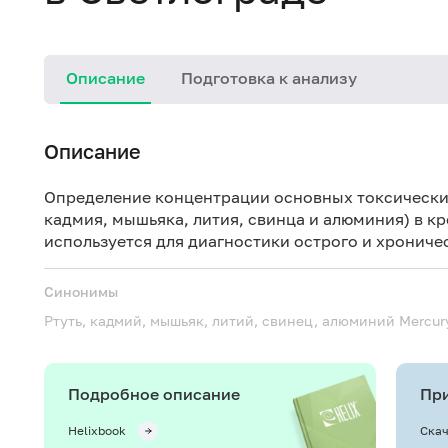
Описание
Подготовка к анализу
Описание
Определение концентрации основных токсических
кадмия, мышьяка, лития, свинца и алюминия) в кр
используется для диагностики острого и хрониче
Синонимы
Ртуть, кадмий, мышьяк, литий, свинец, алюминий
Mercur
Подробное описание
При
Helixbook
Скач