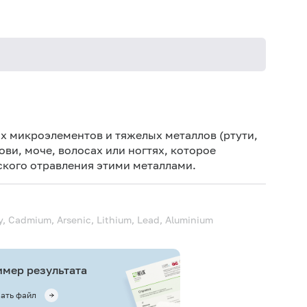
Иск
Дет
 микроэлементов и тяжелых металлов (ртути,
ови, моче, волосах или ногтях, которое
Не 
ского отравления этими металлами.
не
Иск
сб
y, Cadmium, Arsenic, Lithium, Lead, Aluminium
Не 
мер результата
ать файл