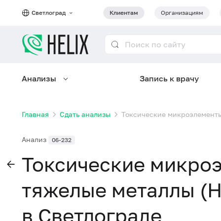
Светлоград
Клиентам
Организациям
Анализы
Запись к врачу
Главная
Сдать анализы
Токсические микроэлементы и
Анализ
06-232
Токсические микро
тяжелые металлы (Hg,
в Светлограде