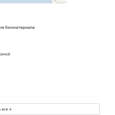
тия биоматериала
азмой
 все ↓