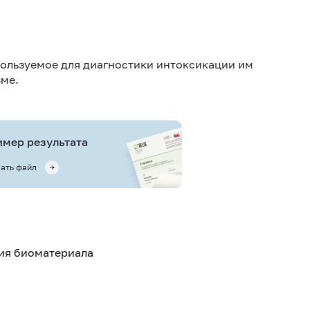
пользуемое для диагностики интоксикации им
зме.
мер результата
ать файл
тия биоматериала