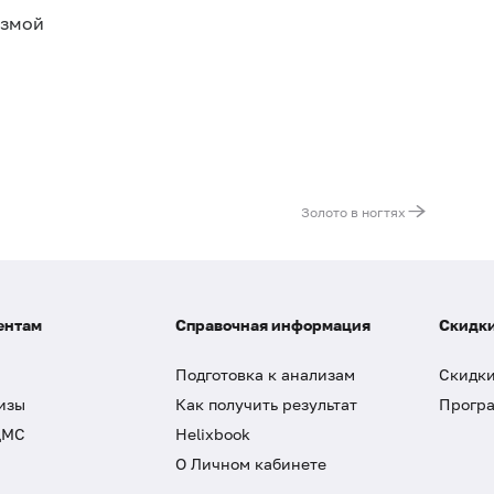
азмой
Золото в ногтях
ентам
Справочная информация
Скидки
Подготовка к анализам
Скидки
изы
Как получить результат
Програ
ДМС
Helixbook
О Личном кабинете