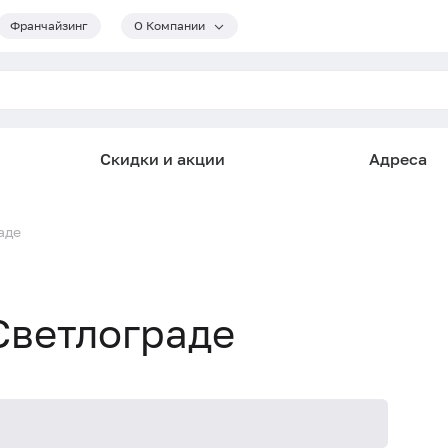
Франчайзинг
О Компании
Скидки и акции
Адреса
аде
 Светлограде