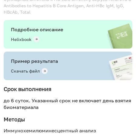
Antibodies to Hepatitis B Core Antigen, Anti-HBc IgM, IgG,
HBcAb, Total
Подробное описание
Helixbook
Пример результата
Скачать файл
Срок выполнения
до 6 суток. Указанный срок не включает день взятия
биоматериала
Методы
Иммунохемилюминесцентный анализ