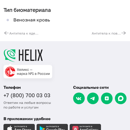
Тип биоматериала
Венозная кровь
Антитела к ядерному антигену вируса гепатита B (anti-HBc, IgM)
Антитела к поверхностному антигену вируса гепатита B (anti-HBs), суммарные
Телефон
Социальные сети
+7 (800) 700 03 03
Ответим на любые вопросы
по работе и услугам
В приложении удобнее