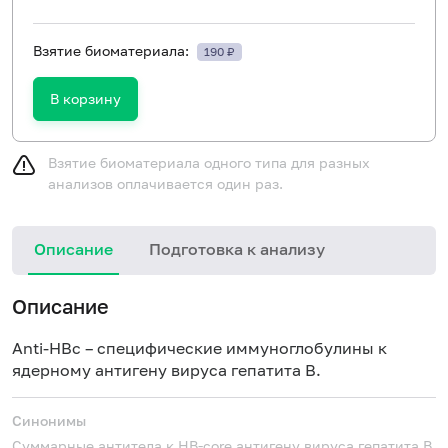
Взятие биоматериала:
190 ₽
В корзину
Взятие биоматериала одного типа для разных
анализов оплачивается один раз.
Описание
Подготовка к анализу
Н
Описание
Anti
-
HBc
– специфические иммуноглобулины к
ядерному антигену вируса гепатита В.
Синонимы
Суммарные антитела к HB-core антигену вируса гепатита В